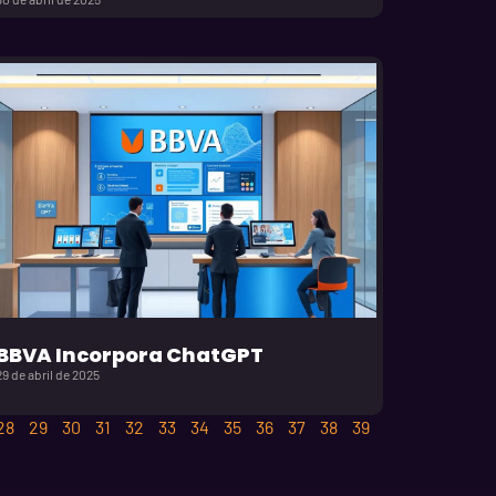
BBVA Incorpora ChatGPT
29 de abril de 2025
28
29
30
31
32
33
34
35
36
37
38
39