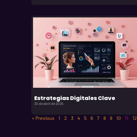
Estrategias Digitales Clave
30 de abril de 2025
« Previous
1
2
3
4
5
6
7
8
9
10
11
12