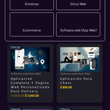
Sistemas
Sitios Web
Ecommerce
Software web (App Web)
El
El
¡Oferta!
precio
precio
original
actual
era:
es:
$ 1,600.00.
$ 1,450.00.
Software web (App Web)
Software web (App Web)
Aplicacion
Aplicación Para
Completa Y Pagina
Chats
$
800.00
Web Personalizada
Para Delivery
$
1,600.00
$
1,450.00
El
El
El
El
¡Oferta!
¡Oferta!