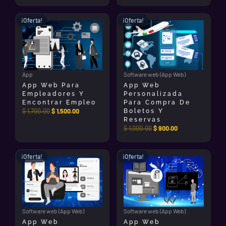
El
El
El
El
¡Oferta!
¡Oferta!
precio
precio
precio
precio
original
actual
original
actual
era:
es:
era:
es:
$ 1,700.00.
$ 1,500.00.
$ 1,000.00.
$ 900.00.
App
Software web (App Web)
App Web Para
App Web
Empleadores Y
Personalizada
Encontrar Empleo
Para Compra De
$
1,700.00
$
1,500.00
Boletos Y
Reservas
$
1,000.00
$
900.00
El
El
El
El
¡Oferta!
¡Oferta!
precio
precio
precio
precio
original
actual
original
actual
era:
es:
era:
es:
$ 800.00.
$ 700.00.
$ 1,500.00.
$ 1,300.00.
Software web (App Web)
Software web (App Web)
App Web
App Web