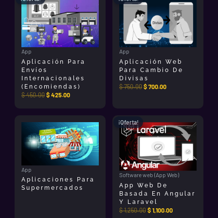
precio
precio
precio
precio
original
actual
original
actual
era:
es:
era:
es:
$ 450.00.
$ 425.00.
$ 750.00.
$ 700.00.
App
App
Aplicación Para
Aplicación Web
Envíos
Para Cambio De
Internacionales
Divisas
$
750.00
$
700.00
(encomiendas)
$
450.00
$
425.00
El
El
¡Oferta!
precio
precio
original
actual
era:
es:
$ 1,250.00.
$ 1,100.00.
App
Software web (App Web)
Aplicaciones Para
App Web De
Supermercados
Basada En Angular
Y Laravel
$
1,250.00
$
1,100.00