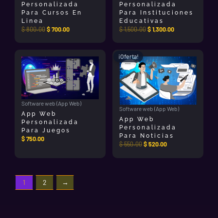
Personalizada
Personalizada
Para Cursos En
Para Instituciones
Linea
Educativas
$
800.00
$
700.00
$
1,500.00
$
1,300.00
El
El
¡Oferta!
precio
precio
original
actual
era:
es:
$ 550.00.
$ 520.00.
Software web (App Web)
Software web (App Web)
App Web
App Web
Personalizada
Personalizada
Para Juegos
Para Noticias
$
750.00
$
550.00
$
520.00
1
2
→