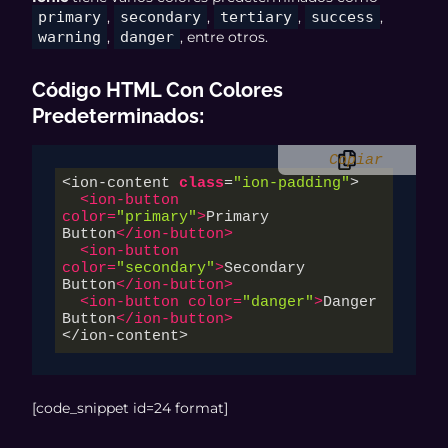
primary
,
secondary
,
tertiary
,
success
,
warning
,
danger
, entre otros.
Código HTML Con Colores
Predeterminados
:
Copiar
<ion-content 
class
=
"ion-padding"
>

<
ion-button
color
=
"primary"
>
Primary 
Button
</
ion-button
>
<
ion-button
color
=
"secondary"
>
Secondary 
Button
</
ion-button
>
<
ion-button
color
=
"danger"
>
Danger 
Button
</
ion-button
>
</ion-content>
[code_snippet id=24 format]