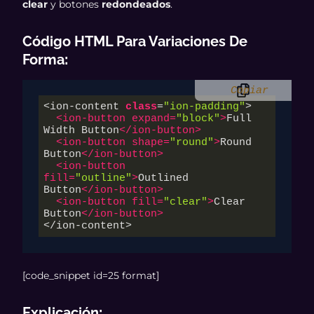
clear
y botones
redondeados
.
Código HTML Para Variaciones De
Forma
:
Copiar
<ion-content 
class
=
"ion-padding"
>

<
ion-button
expand
=
"block"
>
Full 
Width Button
</
ion-button
>
<
ion-button
shape
=
"round"
>
Round 
Button
</
ion-button
>
<
ion-button
fill
=
"outline"
>
Outlined 
Button
</
ion-button
>
<
ion-button
fill
=
"clear"
>
Clear 
Button
</
ion-button
>
</ion-content>
[code_snippet id=25 format]
Explicación
: