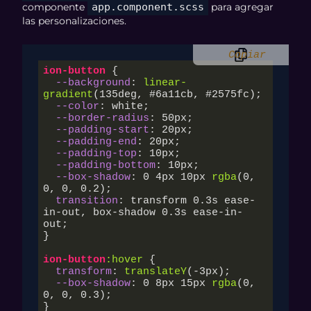
componente
app.component.scss
para agregar
las personalizaciones.
Copiar
ion-button
 {

--background
: 
linear-
gradient
(
135deg
, #
6
a11cb, #
2575
fc);

--color
: white;

--border-radius
: 
50px
;

--padding-start
: 
20px
;

--padding-end
: 
20px
;

--padding-top
: 
10px
;

--padding-bottom
: 
10px
;

--box-shadow
: 
0
4px
10px
rgba
(
0
, 
0
, 
0
, 
0.2
);

transition
: transform 
0.3s
 ease-
in-out, box-shadow 
0.3s
 ease-in-
out;

}

ion-button
:hover
 {

transform
: 
translateY
(-
3px
);

--box-shadow
: 
0
8px
15px
rgba
(
0
, 
0
, 
0
, 
0.3
);

}
