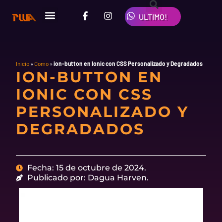
Ir
F
I
W
al
ULTIMO!
a
n
h
contenido
c
s
a
e
t
t
b
a
s
o
g
a
o
r
p
Inicio
»
Como
»
ion-button en Ionic con CSS Personalizado y Degradados
ION-BUTTON EN
k
a
p
-
m
IONIC CON CSS
f
PERSONALIZADO Y
DEGRADADOS
Fecha: 15 de octubre de 2024.
Publicado por: Dagua Harven.