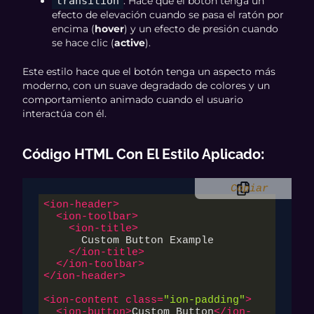
transition
: Hace que el botón tenga un
efecto de elevación cuando se pasa el ratón por
encima (
hover
) y un efecto de presión cuando
se hace clic (
active
).
Este estilo hace que el botón tenga un aspecto más
moderno, con un suave degradado de colores y un
comportamiento animado cuando el usuario
interactúa con él.
Código HTML Con El Estilo Aplicado
:
Copiar
<
ion-header
>
<
ion-toolbar
>
<
ion-title
>
      Custom Button Example

</
ion-title
>
</
ion-toolbar
>
</
ion-header
>
<
ion-content
class
=
"ion-padding"
>
<
ion-button
>
Custom Button
</
ion-