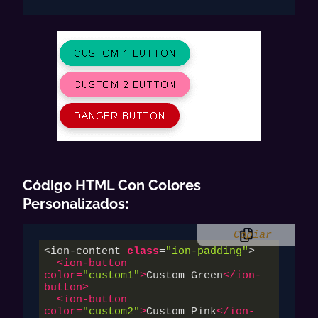
Código HTML Con Colores
Personalizados
:
Copiar
<ion-content 
class
=
"ion-padding"
>

<
ion-button
color
=
"custom1"
>
Custom Green
</
ion-
button
>
<
ion-button
color
=
"custom2"
>
Custom Pink
</
ion-