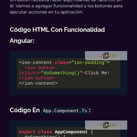
él. Vamos a agregar funcionalidad a los botones para
ejecutar acciones en tu aplicación.
Código HTML Con Funcionalidad
Angular
:
Copiar
<ion-content 
class
=
"ion-padding"
>

<
ion-button
(
click
)=
"doSomething()"
>
Click Me!
</
ion-button
>
</ion-content>
Código En
:
App.component.ts
Copiar
export
class
AppComponent
 {