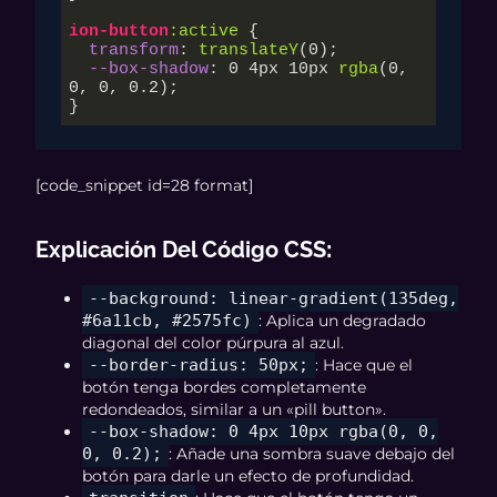
ion-button
:active
 {

transform
: 
translateY
(
0
);

--box-shadow
: 
0
4px
10px
rgba
(
0
, 
0
, 
0
, 
0.2
);

}
[code_snippet id=28 format]
Explicación Del Código CSS
:
--background: linear-gradient(135deg,
#6a11cb, #2575fc)
: Aplica un degradado
diagonal del color púrpura al azul.
--border-radius: 50px;
: Hace que el
botón tenga bordes completamente
redondeados, similar a un «pill button».
--box-shadow: 0 4px 10px rgba(0, 0,
0, 0.2);
: Añade una sombra suave debajo del
botón para darle un efecto de profundidad.