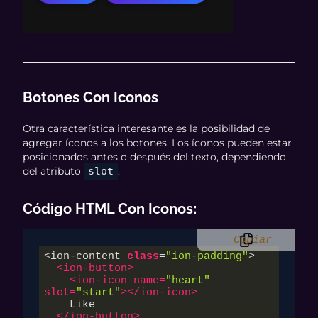
Botones Con Iconos
Otra característica interesante es la posibilidad de
agregar íconos a los botones. Los íconos pueden estar
posicionados antes o después del texto, dependiendo
del atributo
slot
.
Código HTML Con Iconos
:
Copiar
<ion-content 
class
=
"ion-padding"
>

<
ion-button
>
<
ion-icon
name
=
"heart"
slot
=
"start"
>
</
ion-icon
>
    Like

</
ion-button
>