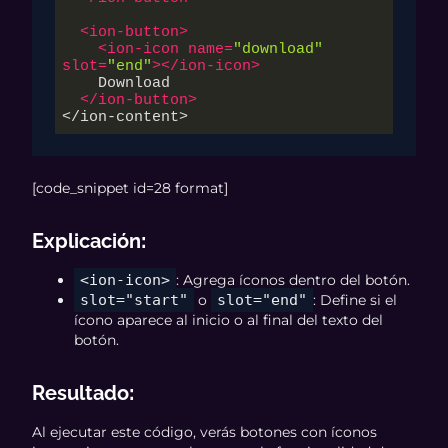
<
ion-button
>
<
ion-icon
name
=
"download"
slot
=
"end"
>
</
ion-icon
>
    Download

</
ion-button
>
</ion-content>
[code_snippet id=28 format]
Explicación
:
<ion-icon>
: Agrega íconos dentro del botón.
slot="start"
o
slot="end"
: Define si el
ícono aparece al inicio o al final del texto del
botón.
Resultado
:
Al ejecutar este código, verás botones con íconos