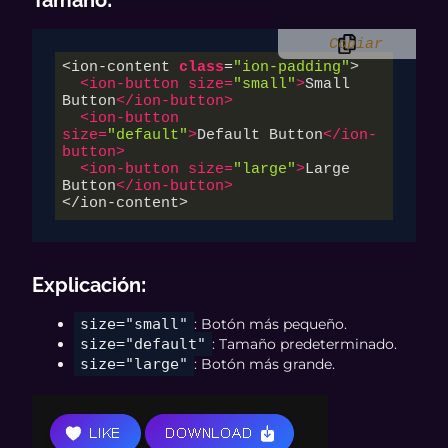
Tamaño
:
Copiar
<ion-content 
class
=
"ion-padding"
>

<
ion-button
size
=
"small"
>
Small 
Button
</
ion-button
>
<
ion-button
size
=
"default"
>
Default Button
</
ion-
button
>
<
ion-button
size
=
"large"
>
Large 
Button
</
ion-button
>
</ion-content>
Explicación
:
size="small"
: Botón más pequeño.
size="default"
: Tamaño predeterminado.
size="large"
: Botón más grande.