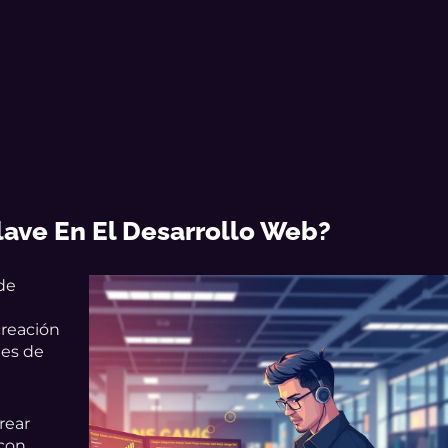
lave En El Desarrollo Web?
de
creación
nes de
rear
 con