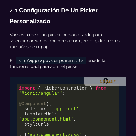
4.1 Configuración De Un Picker
Personalizado
Vamos a crear un picker personalizado para
seleccionar varias opciones (por ejemplo, diferentes
tamaños de ropa).
En
src/app/app.component.ts
, añade la
funcionalidad para abrir el picker:
Copiar
import
 { PickerController } 
from
'@ionic/angular'
;

@Component
({

  selector: 
'app-root'
,

  templateUrl: 
'app.component.html'
,

  styleUrls

: [
'app.component.scss'
],
