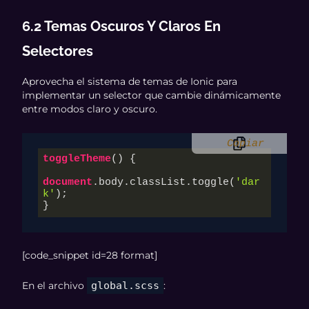
6.2 Temas Oscuros Y Claros En
Selectores
Aprovecha el sistema de temas de Ionic para
implementar un selector que cambie dinámicamente
entre modos claro y oscuro.
Copiar
toggleTheme
() {

document
.body
.classList
.toggle
(
'dar
k'
);

}
[code_snippet id=28 format]
En el archivo
global.scss
: