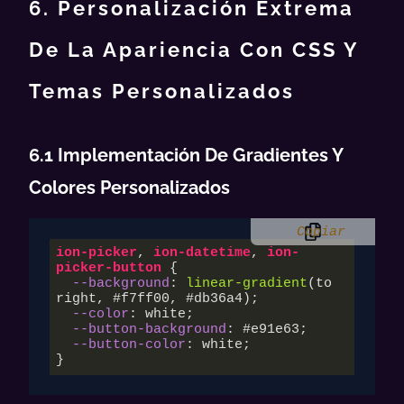
6. Personalización Extrema
De La Apariencia Con CSS Y
Temas Personalizados
6.1 Implementación De Gradientes Y
Colores Personalizados
Copiar
ion-picker
, 
ion-datetime
, 
ion-
picker-button
 {

--background
: 
linear-gradient
(to 
right, #f7ff00, #db36a4);

--color
: white;

--button-background
: 
#e91e63
;

--button-color
: white;

}