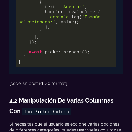
        {

          text: 
'Aceptar'
,

          handler: 
(
value
) =>
 {

console
.log(
'Tamaño 
seleccionado:'
, value);

          },

        },

      ],

    });

await
 picker.present();

  }

}
[code_snippet id=30 format]
4.2 Manipulación De Varias Columnas
Con
Ion-Picker-Column
Si necesitas que el usuario seleccione varias opciones
de diferentes categorías, puedes usar varias columnas