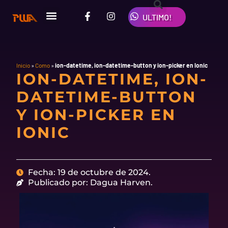
Ir
F
I
W
al
ULTIMO!
a
n
h
contenido
c
s
a
e
t
t
b
a
s
o
g
a
o
r
p
Inicio
»
Como
»
ion-datetime, ion-datetime-button y ion-picker en Ionic
ION-DATETIME, ION-
k
a
p
-
m
DATETIME-BUTTON
f
Y ION-PICKER EN
IONIC
Fecha: 19 de octubre de 2024.
Publicado por: Dagua Harven.