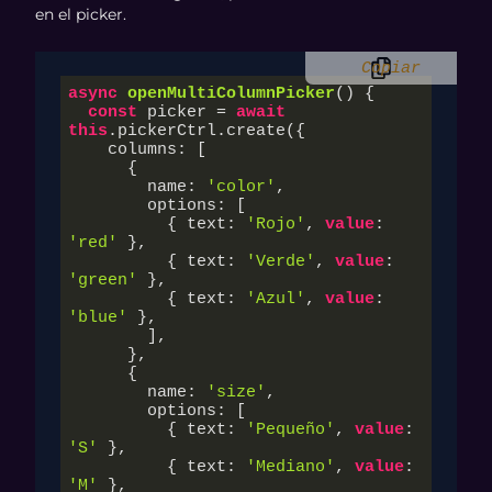
en el picker.
Copiar
async
openMultiColumnPicker
(
)
 {

const
 picker = 
await
this
.pickerCtrl.create({

    columns: [

      {

        name: 
'color'
,

        options: [

          { text: 
'Rojo'
, 
value
: 
'red'
 },

          { text: 
'Verde'
, 
value
: 
'green'
 },

          { text: 
'Azul'
, 
value
: 
'blue'
 },

        ],

      },

      {

        name: 
'size'
,

        options: [

          { text: 
'Pequeño'
, 
value
: 
'S'
 },

          { text: 
'Mediano'
, 
value
: 
'M'
 },
