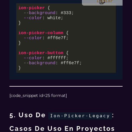
Copiar
ion-picker
 {

--background
: 
#333
;

--color
: white;

}

ion-picker-column
 {

--color
: 
#ff6e7f
;

}

ion-picker-button
 {

--color
: 
#ffffff
;

--background
: 
#ff6e7f
;

}
[code_snippet id=25 format]
5. Uso De
:
Ion-Picker-Legacy
Casos De Uso En Proyectos