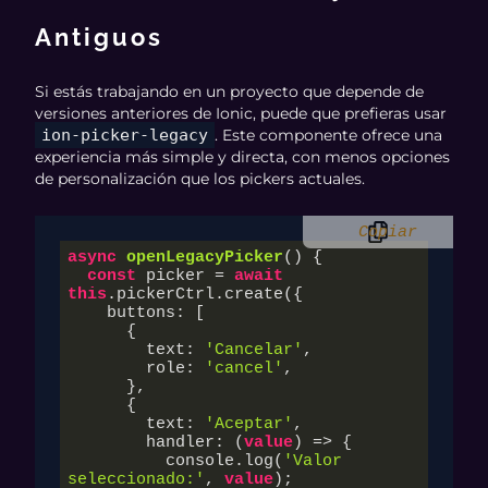
Antiguos
Si estás trabajando en un proyecto que depende de
versiones anteriores de Ionic, puede que prefieras usar
ion-picker-legacy
. Este componente ofrece una
experiencia más simple y directa, con menos opciones
de personalización que los pickers actuales.
Copiar
async
openLegacyPicker
(
)
 {

const
 picker = 
await
this
.pickerCtrl.create({

    buttons: [

      {

        text: 
'Cancelar'
,

        role: 
'cancel'
,

      },

      {

        text: 
'Aceptar'
,

        handler: (
value
) => {

          console.log(
'Valor 
seleccionado:'
, 
value
);
