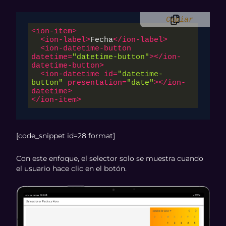
Copiar
<
ion-item
>
<
ion-label
>
Fecha
</
ion-label
>
<
ion-datetime-button
datetime
=
"datetime-button"
>
</
ion-
datetime-button
>
<
ion-datetime
id
=
"datetime-
button"
presentation
=
"date"
>
</
ion-
datetime
>
</
ion-item
>
[code_snippet id=28 format]
Con este enfoque, el selector solo se muestra cuando
el usuario hace clic en el botón.