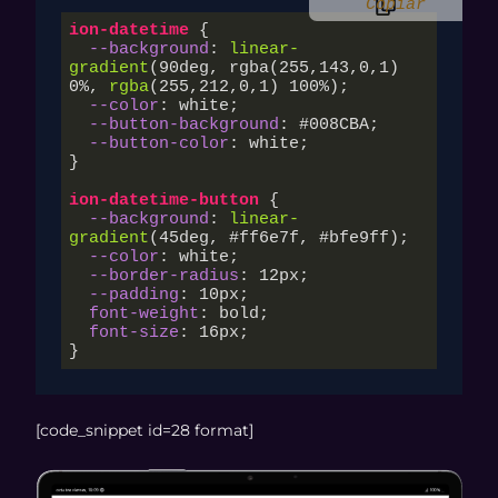
Copiar
ion-datetime
 {

--background
: 
linear-
gradient
(
90deg
, rgba(
255
,
143
,
0
,
1
) 
0%
, 
rgba
(
255
,
212
,
0
,
1
) 
100%
);

--color
: white;

--button-background
: 
#008CBA
;

--button-color
: white;

}

ion-datetime-button
 {

--background
: 
linear-
gradient
(
45deg
, #ff6e7f, #bfe9ff);

--color
: white;

--border-radius
: 
12px
;

--padding
: 
10px
;

font-weight
: bold;

font-size
: 
16px
;

}
[code_snippet id=28 format]