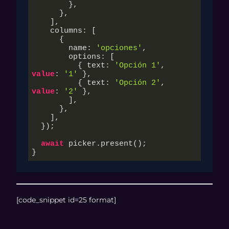
        },

      },

    ],

    columns: [

      {

        name: 
'opciones'
,

        options: [

          { text: 
'Opción 1'
, 
value
: 
'1'
 },

          { text: 
'Opción 2'
, 
value
: 
'2'
 },

        ],

      },

    ],

  });

await
 picker.present();

}
[code_snippet id=25 format]