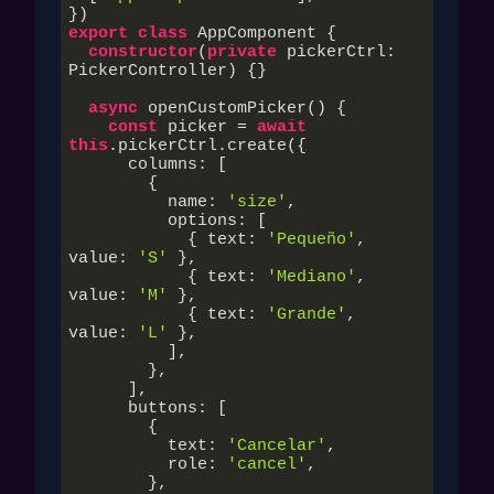
export
class
 AppComponent {

constructor
(
private
 pickerCtrl: 
PickerController
) {}

async
 openCustomPicker() {

const
 picker = 
await
this
.pickerCtrl.create({

      columns: [

        {

          name: 
'size'
,

          options: [

            { text: 
'Pequeño'
, 
value: 
'S'
 },

            { text: 
'Mediano'
, 
value: 
'M'
 },

            { text: 
'Grande'
, 
value: 
'L'
 },

          ],

        },

      ],

      buttons: [

        {

          text: 
'Cancelar'
,

          role: 
'cancel'
,

        },
