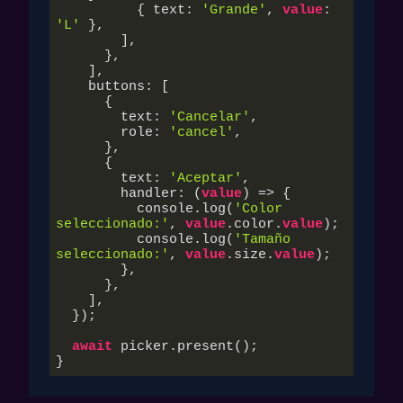
          { text: 
'Grande'
, 
value
: 
'L'
 },

        ],

      },

    ],

    buttons: [

      {

        text: 
'Cancelar'
,

        role: 
'cancel'
,

      },

      {

        text: 
'Aceptar'
,

        handler: (
value
) => {

          console.log(
'Color 
seleccionado:'
, 
value
.color.
value
);

          console.log(
'Tamaño 
seleccionado:'
, 
value
.size.
value
);

        },

      },

    ],

  });

await
 picker.present();
