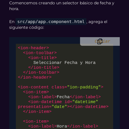
Comencemos creando un selector básico de fecha y
hora.
En
src/app/app.component.html
, agrega el
siguiente código:
Copiar
<
ion-header
>
<
ion-toolbar
>
<
ion-title
>
      Seleccionar Fecha y Hora

</
ion-title
>
</
ion-toolbar
>
</
ion-header
>
<
ion-content
class
=
"ion-padding"
>
<
ion-item
>
<
ion-label
>
Fecha
</
ion-label
>
<
ion-datetime
id
=
"datetime"
presentation
=
"date"
>
</
ion-datetime
>
</
ion-item
>
<
ion-item
>
<
ion-label
>
Hora
</
ion-label
>