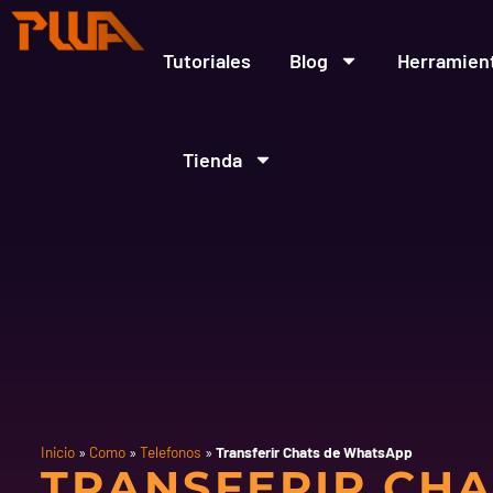
Ir
al
contenido
Tutoriales
Blog
Herramien
Tienda
Inicio
»
Como
»
Telefonos
»
Transferir Chats de WhatsApp
TRANSFERIR CHA