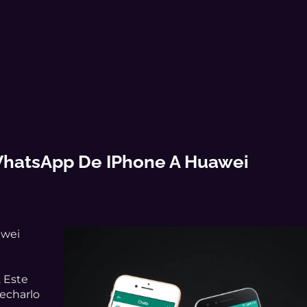
 WhatsApp De IPhone A Huawei
awei
 Este
vecharlo