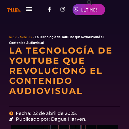
Ir
F
I
W
al
ULTIMO!
a
n
h
contenido
c
s
a
e
t
t
b
a
s
o
g
a
o
r
p
Inicio
»
Noticias
»
La Tecnología de YouTube que Revolucionó el
k
a
p
Contenido Audiovisual
-
m
LA TECNOLOGÍA DE
f
YOUTUBE QUE
REVOLUCIONÓ EL
CONTENIDO
AUDIOVISUAL
Fecha: 22 de abril de 2025.
Publicado por: Dagua Harven.