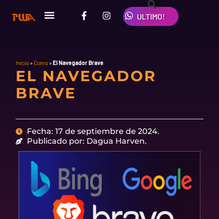
Ir
F
I
W
al
ULTIMO!
a
n
h
contenido
c
s
a
e
t
t
b
a
s
o
g
a
o
r
p
Inicio
»
Como
»
El Navegador Brave
EL NAVEGADOR
k
a
p
-
m
BRAVE
f
Fecha: 17 de septiembre de 2024.
Publicado por: Dagua Harven.