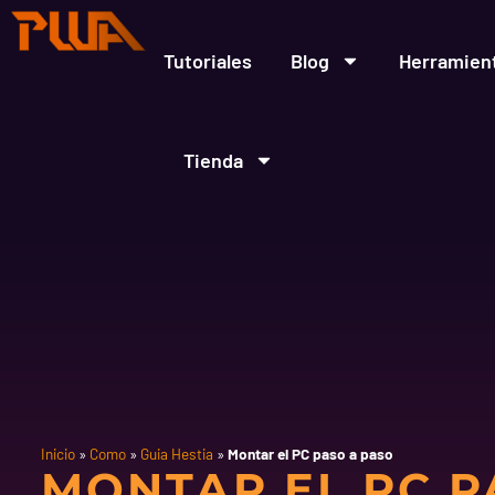
Ir
al
contenido
Tutoriales
Blog
Herramien
Tienda
Inicio
»
Como
»
Guia Hestia
»
Montar el PC paso a paso
MONTAR EL PC P