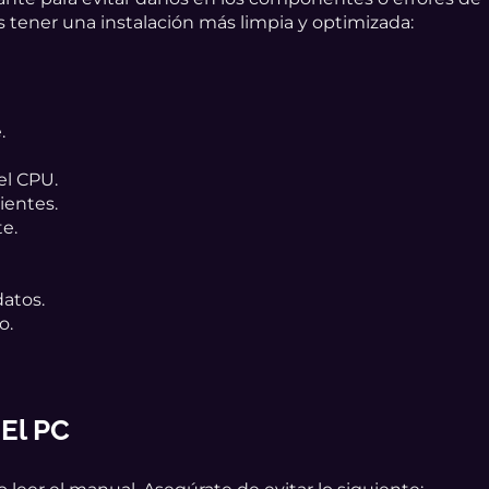
s tener una instalación más limpia y optimizada:
.
el CPU.
ientes.
te.
datos.
o.
 El PC