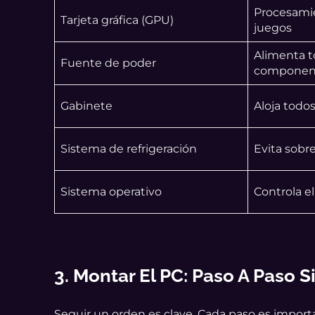
Procesamie
Tarjeta gráfica (GPU)
juegos
Alimenta t
Fuente de poder
componen
Gabinete
Aloja todo
Sistema de refrigeración
Evita sobr
Sistema operativo
Controla e
3. Montar El PC: Paso A Paso S
Seguir un orden es clave. Cada paso es import