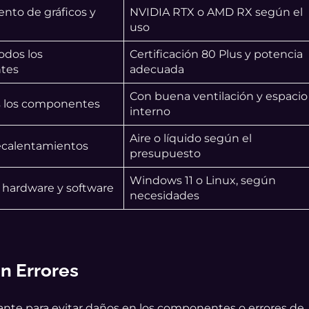
nto de gráficos y
NVIDIA RTX o AMD RX según el
uso
odos los
Certificación 80 Plus y potencia
tes
adecuada
Con buena ventilación y espacio
s los componentes
interno
Aire o líquido según el
ecalentamientos
presupuesto
Windows 11 o Linux, según
l hardware y software
necesidades
in Errores
ante para evitar daños en los componentes o errores de