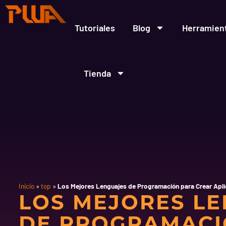
Ir
al
contenido
Tutoriales
Blog
Herramien
Tienda
Inicio
»
top
»
Los Mejores Lenguajes de Programación para Crear Apl
LOS MEJORES L
DE PROGRAMACI