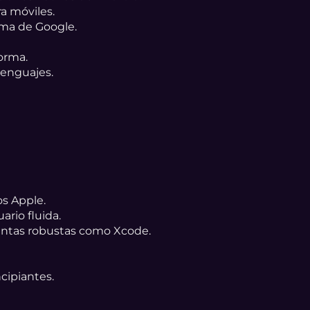
a móviles.
ema de Google.
orma.
enguajes.
os Apple.
ario fluida.
ientas robustas como Xcode.
ncipiantes.