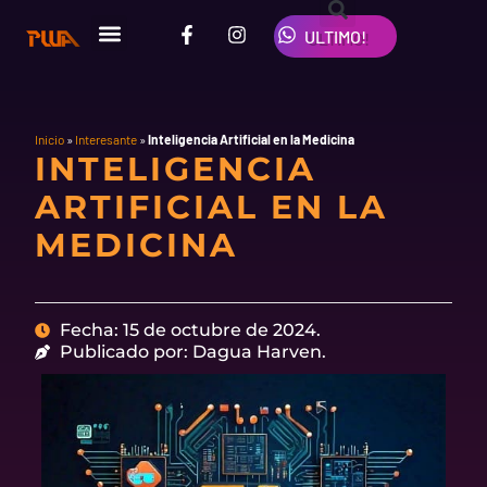
Ir
F
I
W
al
ULTIMO!
a
n
h
contenido
c
s
a
e
t
t
b
a
s
o
g
a
o
r
p
Inicio
»
Interesante
»
Inteligencia Artificial en la Medicina
INTELIGENCIA
k
a
p
-
m
ARTIFICIAL EN LA
f
MEDICINA
Fecha: 15 de octubre de 2024.
Publicado por: Dagua Harven.