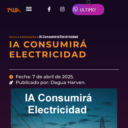
Ir
F
I
W
al
ULTIMO!
a
n
h
contenido
c
s
a
e
t
t
b
a
s
o
g
a
o
r
p
Inicio
»
Interesante
»
IA Consumirá Electricidad
IA CONSUMIRÁ
k
a
p
-
m
ELECTRICIDAD
f
Fecha: 7 de abril de 2025.
Publicado por: Dagua Harven.