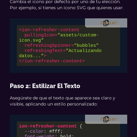
Cambia el icono por defecto por uno de tu elección.
Por ejemplo, si tienes un icono SVG que quieres usar:
Copiar
<
ion-refresher-content
pullingIcon
=
"assets/custom-
icon.svg"
refreshingSpinner
=
"bubbles"
refreshingText
=
"Actualizando 
datos..."
>
</
ion-refresher-content
>
Paso 2: Estilizar El Texto
Asegúrate de que el texto que aparece sea claro y
visible, aplicando un estilo personalizado:
Copiar
ion-refresher-content
 {

--color
: 
#fff
;

font-weight
: bold;
