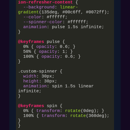
ion-refresher-content
 {

--background
: 
linear-
gradient
(
135deg
, #
00
c6ff, #
0072
ff);

--color
: 
#ffffff
;

--spinner-color
: 
#ffffff
;

animation
: pulse 
1.5s
 infinite;

}

@keyframes
 pulse {

  0% { 
opacity
: 
0.6
; }

  50% { 
opacity
: 
1
; }

  100% { 
opacity
: 
0.6
; }

}

.custom-spinner
 {

width
: 
30px
;

height
: 
30px
;

animation
: spin 
1.5s
 linear 
infinite;

}

@keyframes
 spin {

  0% { 
transform
: 
rotate
(
0deg
); }

  100% { 
transform
: 
rotate
(
360deg
); 
}

}
