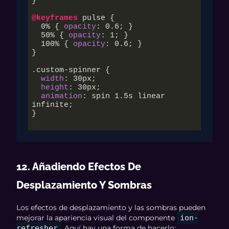
}

@keyframes
 pulse {

  0% { 
opacity
: 
0.6
; }

  50% { 
opacity
: 
1
; }

  100% { 
opacity
: 
0.6
; }

}

.custom-spinner
 {

width
: 
30px
;

height
: 
30px
;

animation
: spin 
1.5s
 linear 
infinite;

}

12. Añadiendo Efectos De
Desplazamiento Y Sombras
Los efectos de desplazamiento y las sombras pueden
mejorar la apariencia visual del componente
ion-
refresher
. Aquí hay una forma de hacerlo: