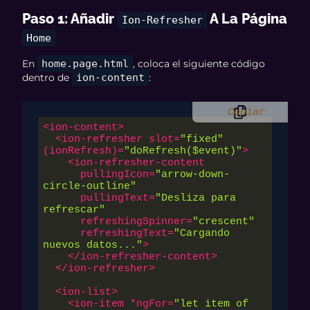
Paso 1: Añadir
A La Página
Ion-Refresher
Home
En
home.page.html
, coloca el siguiente código
dentro de
ion-content
:
Copiar
<
ion-content
>
<
ion-refresher
slot
=
"fixed"
(
ionRefresh
)=
"doRefresh($event)"
>
<
ion-refresher-content
pullingIcon
=
"arrow-down-
circle-outline"
pullingText
=
"Desliza para 
refrescar"
refreshingSpinner
=
"crescent"
refreshingText
=
"Cargando 
nuevos datos..."
>
</
ion-refresher-content
>
</
ion-refresher
>
<
ion-list
>
<
ion-item
 *
ngFor
=
"let item of 