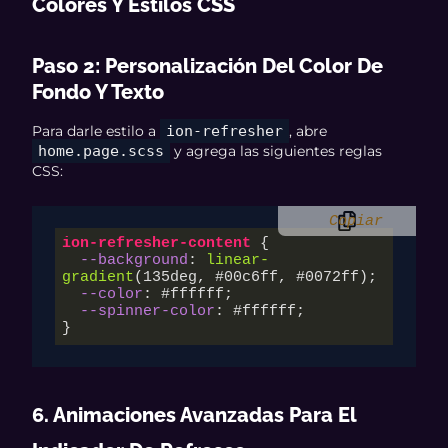
Colores Y Estilos CSS
Paso 2: Personalización Del Color De
Fondo Y Texto
Para darle estilo a
ion-refresher
, abre
home.page.scss
y agrega las siguientes reglas
CSS:
Copiar
ion-refresher-content
 {

--background
: 
linear-
gradient
(
135deg
, #
00
c6ff, #
0072
ff);

--color
: 
#ffffff
;

--spinner-color
: 
#ffffff
;

}
6. Animaciones Avanzadas Para El