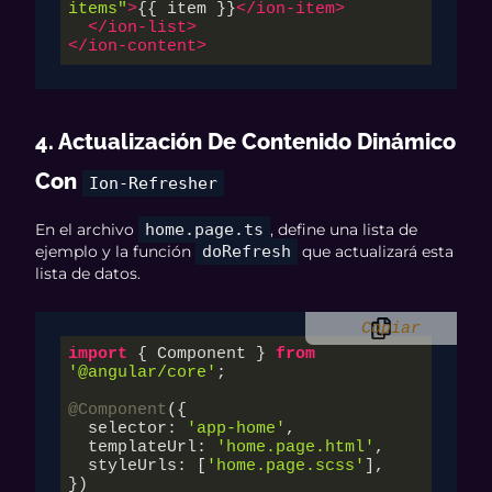
items"
>
{{ item }}
</
ion-item
>
</
ion-list
>
</
ion-content
>
4. Actualización De Contenido Dinámico
Con
Ion-Refresher
En el archivo
home.page.ts
, define una lista de
ejemplo y la función
doRefresh
que actualizará esta
lista de datos.
Copiar
import
 { Component } 
from
'@angular/core'
;

@Component
({

  selector: 
'app-home'
,

  templateUrl: 
'home.page.html'
,

  styleUrls: [
'home.page.scss'
],
