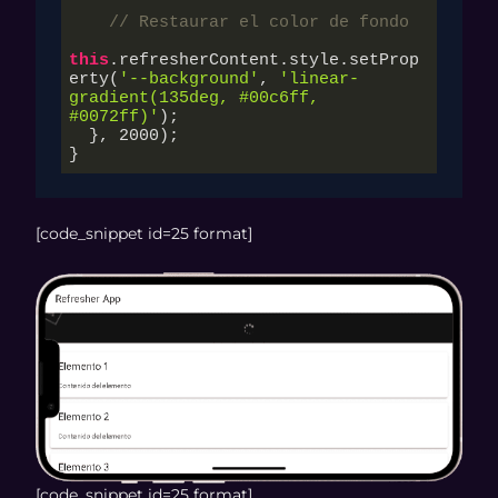
// Restaurar el color de fondo
this
.refresherContent.style.setProp
erty(
'--background'
, 
'linear-
gradient(135deg, #00c6ff, 
#0072ff)'
);

  }, 
2000
);

}
[code_snippet id=25 format]
[code_snippet id=25 format]