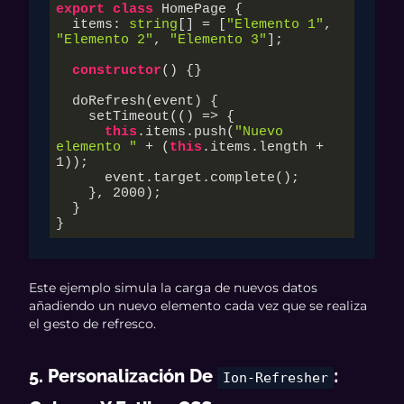
export
class
 HomePage {

  items: 
string
[] = [
"Elemento 1"
, 
"Elemento 2"
, 
"Elemento 3"
];

constructor
(
) {}

  doRefresh(event) {

    setTimeout(
()
 =>
 {

this
.items.push(
"Nuevo 
elemento "
 + (
this
.items.length + 
1
));

      event.target.complete();

    }, 
2000
);

  }

}
Este ejemplo simula la carga de nuevos datos
añadiendo un nuevo elemento cada vez que se realiza
el gesto de refresco.
5. Personalización De
:
Ion-Refresher