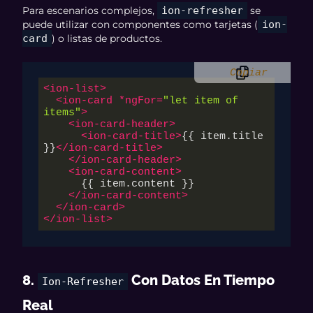
Para escenarios complejos,
ion-refresher
se
puede utilizar con componentes como tarjetas (
ion-
card
) o listas de productos.
Copiar
<
ion-list
>
<
ion-card
 *
ngFor
=
"let item of 
items"
>
<
ion-card-header
>
<
ion-card-title
>
{{ item.title 
}}
</
ion-card-title
>
</
ion-card-header
>
<
ion-card-content
>
      {{ item.content }}

</
ion-card-content
>
</
ion-card
>
</
ion-list
>
8.
Con Datos En Tiempo
Ion-Refresher
Real