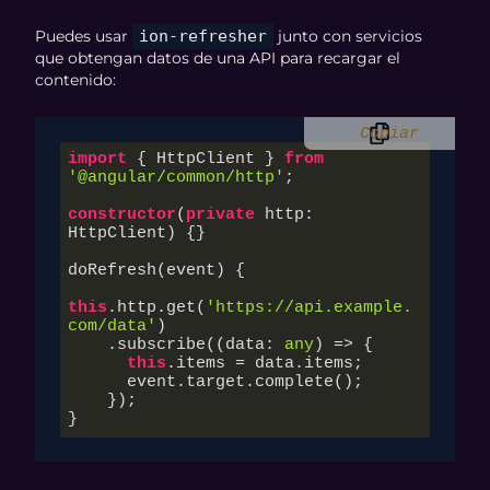
Puedes usar
ion-refresher
junto con servicios
que obtengan datos de una API para recargar el
contenido:
Copiar
import
 { HttpClient } 
from
'@angular/common/http'
;

constructor
(
private
 http: 
HttpClient
) {}

doRefresh(event) {

this
.http.get(
'https://api.example.
com/data'
)

    .subscribe(
(
data: 
any
) =>
 {

this
.items = data.items;

      event.target.complete();

    });

}