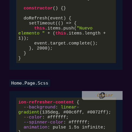
constructor
(
) {}

  doRefresh(event) {

    setTimeout(
()
 =>
 {

this
.items.push(
"Nuevo 
elemento "
 + (
this
.items.length + 
1
));

      event.target.complete();

    }, 
2000
);

  }

}
Home.page.scss
Copiar
ion-refresher-content
 {

--background
: 
linear-
gradient
(
135deg
, #
00
c6ff, #
0072
ff);

--color
: 
#ffffff
;

--spinner-color
: 
#ffffff
;

animation
: pulse 
1.5s
 infinite;
