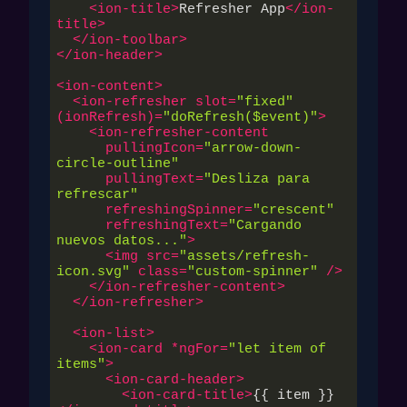
<
ion-title
>
Refresher App
</
ion-
title
>
</
ion-toolbar
>
</
ion-header
>
<
ion-content
>
<
ion-refresher
slot
=
"fixed"
(
ionRefresh
)=
"doRefresh($event)"
>
<
ion-refresher-content
pullingIcon
=
"arrow-down-
circle-outline"
pullingText
=
"Desliza para 
refrescar"
refreshingSpinner
=
"crescent"
refreshingText
=
"Cargando 
nuevos datos..."
>
<
img
src
=
"assets/refresh-
icon.svg"
class
=
"custom-spinner"
 />
</
ion-refresher-content
>
</
ion-refresher
>
<
ion-list
>
<
ion-card
 *
ngFor
=
"let item of 
items"
>
<
ion-card-header
>
<
ion-card-title
>
{{ item }}