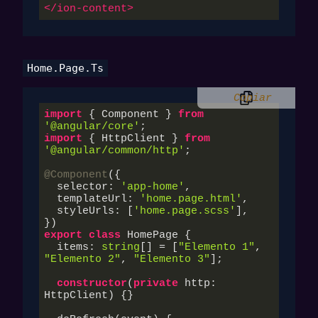
</
ion-content
>
Home.page.ts
Copiar
import
 { Component } 
from
'@angular/core'
import
 { HttpClient } 
from
'@angular/common/http'
;

@Component
({

  selector: 
'app-home'
,

  templateUrl: 
'home.page.html'
,

  styleUrls: [
'home.page.scss'
],

export
class
 HomePage {

  items: 
string
[] = [
"Elemento 1"
, 
"Elemento 2"
, 
"Elemento 3"
];

constructor
(
private
 http: 
HttpClient
) {}
