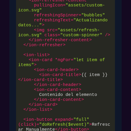
<
ion-refresher-content
pullingIcon
=
"assets/custom-
icon.svg"
refreshingSpinner
=
"bubbles"
refreshingText
=
"Actualizando 
datos..."
>
<
img
src
=
"assets/refresh-
icon.svg"
class
=
"custom-spinner"
 />
</
ion-refresher-content
>
</
ion-refresher
>
<
ion-list
>
<
ion-card
 *
ngFor
=
"let item of 
items"
>
<
ion-card-header
>
<
ion-card-title
>
{{ item }}
</
ion-card-title
>
</
ion-card-header
>
<
ion-card-content
>
        Contenido del elemento

</
ion-card-content
>
</
ion-card
>
</
ion-list
>
<
ion-button
expand
=
"full"
(
click
)=
"doRefresh($event)"
>
Refresc
ar Manualmente
</
ion-button
>