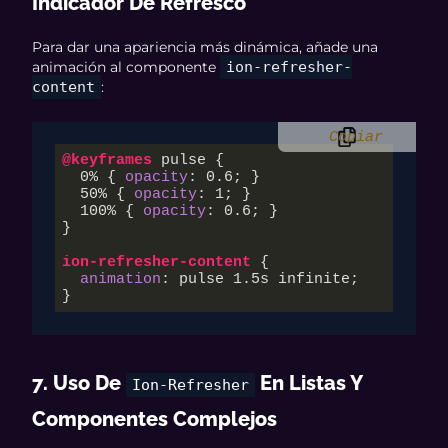
Indicador De Refresco
Para dar una apariencia más dinámica, añade una
animación al componente
ion-refresher-
content
:
Copiar
@keyframes
 pulse {

  0% { 
opacity
: 
0.6
; }

  50% { 
opacity
: 
1
; }

  100% { 
opacity
: 
0.6
; }

}

ion-refresher-content
 {

animation
: pulse 
1.5s
 infinite;

}
7. Uso De
En Listas Y
Ion-Refresher
Componentes Complejos