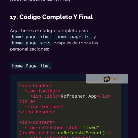
17. Código Completo Y Final
Aquí tienes el código completo para
home.page.html
,
home.page.ts
, y
home.page.scss
después de todas las
personalizaciones:
Home.page.html
Copiar
<
ion-header
>
<
ion-toolbar
>
<
ion-title
>
Refresher App
</
ion-
title
>
</
ion-toolbar
>
</
ion-header
>
<
ion-content
>
<
ion-refresher
slot
=
"fixed"
(
ionRefresh
)=
"doRefresh($event)"
>