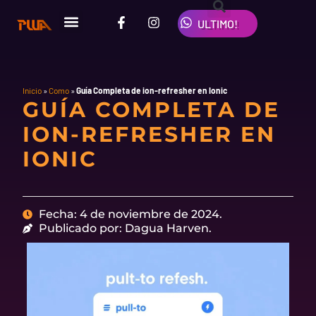
Ir
F
I
W
al
ULTIMO!
a
n
h
contenido
c
s
a
e
t
t
b
a
s
o
g
a
o
r
p
Inicio
»
Como
»
Guía Completa de ion-refresher en Ionic
GUÍA COMPLETA DE
k
a
p
-
m
ION-REFRESHER EN
f
IONIC
Fecha: 4 de noviembre de 2024.
Publicado por: Dagua Harven.