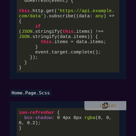
  doRefresh(event) {

this
.http.get(
'https://api.example.
com/data'
).subscribe(
(
data: 
any
) =>
{

if
(
JSON
.stringify(
this
.items) !== 
JSON
.stringify(data.items)) {

this
.items = data.items;

      }

      event.target.complete();

    });

  }

}
Home.page.scss
Copiar
ion-refresher
 {

box-shadow
: 
0
4px
8px
rgba
(
0
, 
0
, 
0
, 
0.2
);

}
