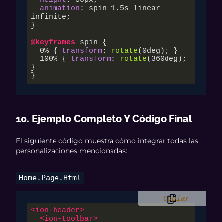
height
: 
30px
;

animation
: spin 
1.5s
 linear 
infinite;

}

@keyframes
 spin {

  0% { 
transform
: 
rotate
(
0deg
); }

  100% { 
transform
: 
rotate
(
360deg
); 
}

}
10. Ejemplo Completo Y Código Final
El siguiente código muestra cómo integrar todas las
personalizaciones mencionadas:
Home.page.html
Copiar
<
ion-header
>
<
ion-toolbar
>