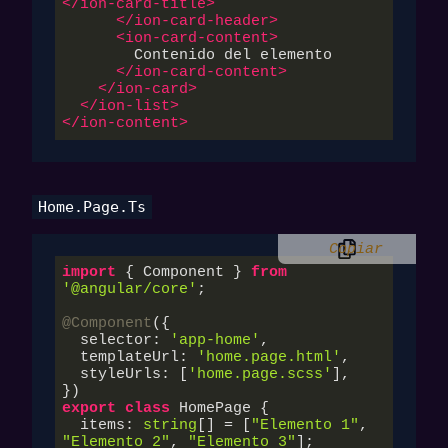
</
ion-card-title
>
</
ion-card-header
>
<
ion-card-content
>
        Contenido del elemento

</
ion-card-content
>
</
ion-card
>
</
ion-list
>
</
ion-content
>
Home.page.ts
Copiar
import
 { Component } 
from
'@angular/core'
;

@Component
({

  selector: 
'app-home'
,

  templateUrl: 
'home.page.html'
,

  styleUrls: [
'home.page.scss'
],

export
class
 HomePage {

  items: 
string
[] = [
"Elemento 1"
, 
"Elemento 2"
, 
"Elemento 3"
];
