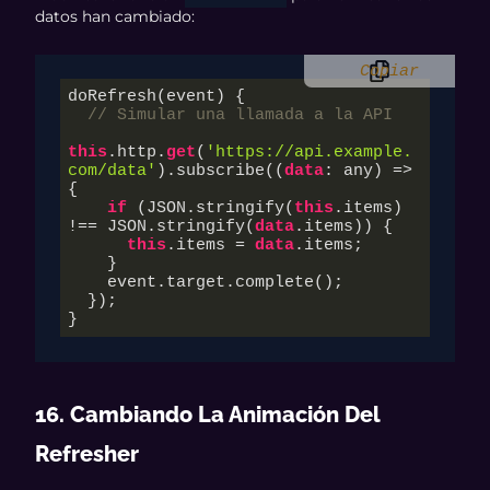
datos han cambiado:
Copiar
doRefresh(event) {

// Simular una llamada a la API
this
.http.
get
(
'https://api.example.
com/data'
).subscribe((
data
: any) => 
{

if
 (JSON.stringify(
this
.items) 
!== JSON.stringify(
data
.items)) {

this
.items = 
data
.items;

    }

    event.target.complete();

  });

}
16. Cambiando La Animación Del
Refresher