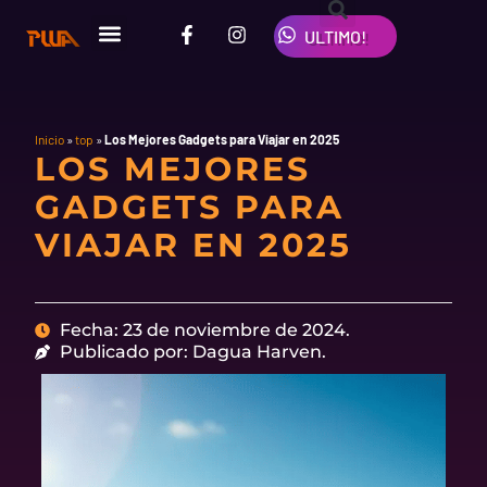
Ir
F
I
W
al
ULTIMO!
a
n
h
contenido
c
s
a
e
t
t
b
a
s
o
g
a
o
r
p
Inicio
»
top
»
Los Mejores Gadgets para Viajar en 2025
LOS MEJORES
k
a
p
-
m
GADGETS PARA
f
VIAJAR EN 2025
Fecha: 23 de noviembre de 2024.
Publicado por: Dagua Harven.