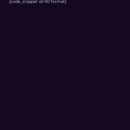
[code_snippet id=30 format]