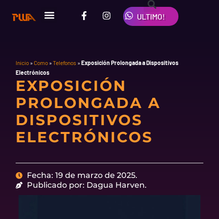
Ir
F
I
W
al
ULTIMO!
a
n
h
contenido
c
s
a
e
t
t
b
a
s
o
g
a
o
r
p
Inicio
»
Como
»
Telefonos
»
Exposición Prolongada a Dispositivos
k
a
p
Electrónicos
-
m
EXPOSICIÓN
f
PROLONGADA A
DISPOSITIVOS
ELECTRÓNICOS
Fecha: 19 de marzo de 2025.
Publicado por: Dagua Harven.