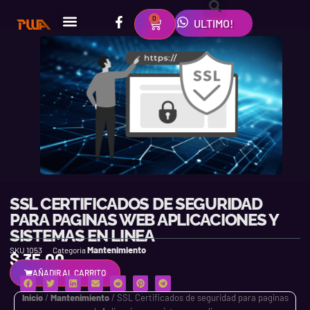
Ir
F
I
W
al
0
CART
ULTIMO!
a
n
h
contenido
c
s
a
e
t
t
b
a
s
o
g
a
o
r
p
k
a
p
-
m
f
SSL CERTIFICADOS DE SEGURIDAD
PARA PAGINAS WEB APLICACIONES Y
SISTEMAS EN LINEA
Mantenimiento
SKU
1053
Categoria
$
35.00
AÑADIR AL CARRITO
Inicio
/
Mantenimiento
/ SSL Certificados de seguridad para paginas