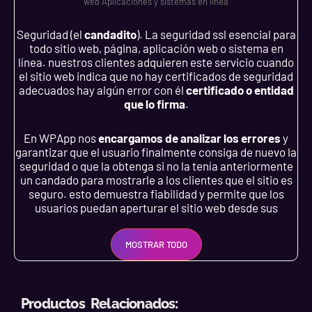
web Aplicaciones y sistemas en linea
Seguridad (el
candadito
). La seguridad ssl esencial para
todo sitio web, página, aplicación web o sistema en
línea. nuestros clientes adquieren este servicio cuando
el sitio web indica que no hay certificados de seguridad
adecuados hay algún error con él
certificado o entidad
que lo firma
.
En WPApp nos
encargamos de analizar los errores
y
garantizar que el usuario finalmente consiga de nuevo la
seguridad o que la obtenga si no la tenía anteriormente
un candado para mostrarle a los clientes que el sitio es
seguro. esto demuestra fiabilidad y permite que los
usuarios puedan aperturar el sitio web desde sus
exploradores ya que a veces cuando existen seguro no
es posible acceder al sitio web sin antes haber recibido
MOSTRAR TODO
mensajes de sitio web inseguro. a veces los proveedores
de hosting proporcionan estas herramientas sin
embargo es necesario que personal técnico pueda
revisar manualmente las configuraciones para ejecutar
Productos Relacionados:
la indispensable soluciones que el proveedor de hosting