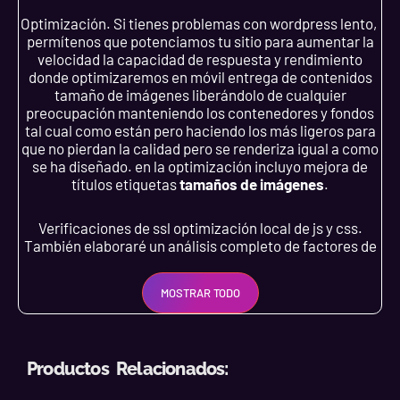
Optimización. Si tienes problemas con wordpress lento,
permítenos que potenciamos tu sitio para aumentar la
velocidad la capacidad de respuesta y rendimiento
donde optimizaremos en móvil entrega de contenidos
tamaño de imágenes liberándolo de cualquier
preocupación manteniendo los contenedores y fondos
tal cual como están pero haciendo los más ligeros para
que no pierdan la calidad pero se renderiza igual a como
se ha diseñado. en la optimización incluyo mejora de
títulos etiquetas
tamaños de imágenes
.
Verificaciones de ssl optimización local de js y css.
También elaboraré un análisis completo de factores de
velocidad y rendimiento con estrategias de optimización
personalizada para la carga ideal en dispositivos móviles
MOSTRAR TODO
y escritorios revisión del diseño responsive para
garantizar una visualización óptima en cualquier
tamaño de dispositivo mediante la carga ideal.
Productos Relacionados:
Monitoreo continuo de cargas nuevas
mediante
tecnologias que le proporcionaremos (incluido en su