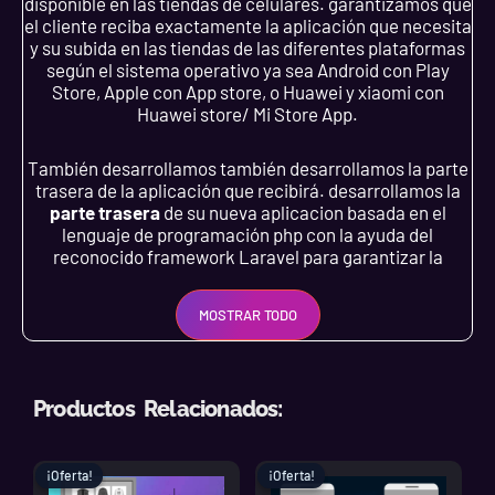
disponible en las tiendas de celulares. garantizamos que
el cliente reciba exactamente la aplicación que necesita
y su subida en las tiendas de las diferentes plataformas
según el sistema operativo ya sea Android con Play
Store, Apple con App store, o Huawei y xiaomi con
Huawei store/ Mi Store App.
También desarrollamos también desarrollamos la parte
trasera de la aplicación que recibirá. desarrollamos la
parte trasera
de su nueva aplicacion basada en el
lenguaje de programación php con la ayuda del
reconocido framework Laravel para garantizar la
seguridad y que la interfaz de usuario sea
extremadamente rápida.
MOSTRAR TODO
Productos Relacionados:
La mayoría de nuestras aplicaciones para los clientes
incluyen un inicio de sesión y un registro dependiendo de
las necesidades de la empresa. cuando los usuarios
El
El
El
El
inician sesión acceden a los diferentes módulos de la
¡Oferta!
¡Oferta!
¡Oferta!
¡Oferta!
precio
precio
precio
precio