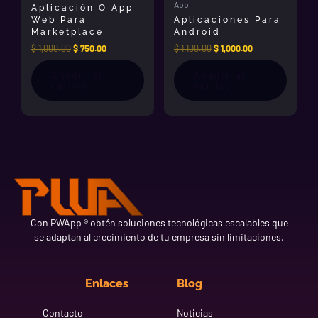
App
Aplicación O App
consiguiente por favor considere contactarnos antes de
Web Para
Aplicaciones Para
la adquisición de este producto para poder afinar los
Marketplace
Android
detalles finales e iniciar el
desarrollo de aplicación
para
$
1,000.00
$
750.00
$
1,100.00
$
1,000.00
tiendas.
Añadir al
Añadir al
carrito
carrito
Con PWApp ® obtén soluciones tecnológicas escalables que
se adaptan al crecimiento de tu empresa sin limitaciones.
Enlaces
Blog
Contacto
Noticias