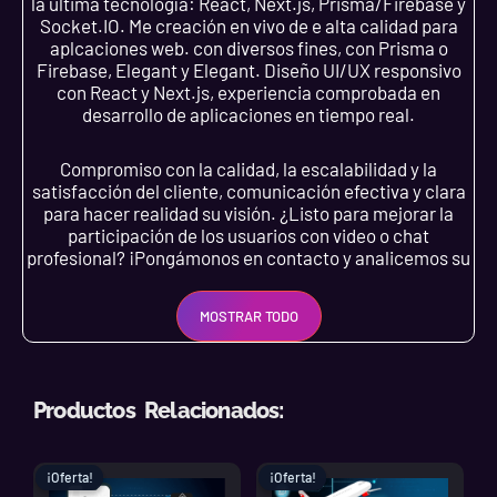
la última tecnología: React, Next.js, Prisma/Firebase y
Socket.IO. Me creación en vivo de e alta calidad para
aplcaciones web. con diversos fines, con Prisma o
Firebase, Elegant y Elegant. Diseño UI/UX responsivo
con React y Next.js, experiencia comprobada en
desarrollo de aplicaciones en tiempo real.
Compromiso con la calidad, la escalabilidad y la
satisfacción del cliente, comunicación efectiva y clara
para hacer realidad su visión. ¿Listo para mejorar la
participación de los usuarios con video o chat
profesional? ¡Pongámonos en contacto y analicemos su
proyecto hoy!
MOSTRAR TODO
Puede utilizar Rocket Chat y Mattermost, una
plataforma de chat ampliamente utilizada que se puede
descargar e instalar de forma gratuita. Si dirige una
organización o negocio, puede consultar Rocket Chat y
Productos Relacionados:
Mattermost como herramienta de comunicación para su
equipo o clientes. Puedo ayudar:
El
El
El
El
¡Oferta!
¡Oferta!
¡Oferta!
¡Oferta!
precio
precio
precio
precio