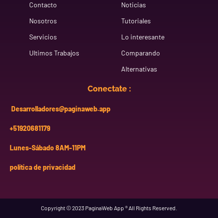
Contacto
Noticias
brinda tu propia red social donde puedes administrar a
tus usuarios y a las personas que los perfeccionan) . Se
Nosotros
Tutoriales
comunican en varias conversaciones clasificadas.
Servicios
Lo interesante
Para que empecemos con la creación y desarrollo de su
Ultimos Trabajos
Comparando
sistemas chat en linea:
Alternativas
Contacto
Conectate :
para ver las ultimas entregas de desarrollo de
aplicaciones chat en linea:
Desarrolladores@paginaweb.app
+51920681179
!Nuestras Ultimas Entregas!
Lunes-Sábado 8AM-11PM
política de privacidad
Copyright © 2023 PaginaWeb App ® All Rights Reserved.