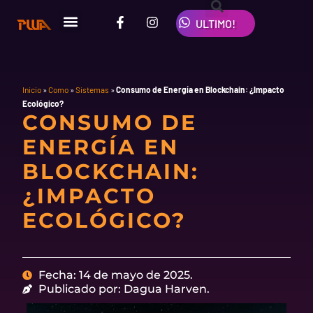
Ir
F
I
W
al
ULTIMO!
a
n
h
contenido
c
s
a
e
t
t
b
a
s
o
g
a
o
r
p
Inicio
»
Como
»
Sistemas
»
Consumo de Energía en Blockchain: ¿Impacto
k
a
p
Ecológico?
-
m
CONSUMO DE
f
ENERGÍA EN
BLOCKCHAIN:
¿IMPACTO
ECOLÓGICO?
Fecha: 14 de mayo de 2025.
Publicado por: Dagua Harven.