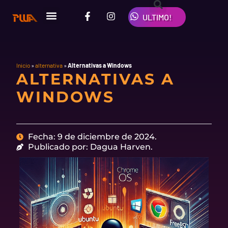
Ir
F
I
W
al
ULTIMO!
a
n
h
contenido
c
s
a
e
t
t
b
a
s
o
g
a
o
r
p
Inicio
»
alternativa
»
Alternativas a Windows
ALTERNATIVAS A
k
a
p
-
m
WINDOWS
f
Fecha: 9 de diciembre de 2024.
Publicado por: Dagua Harven.