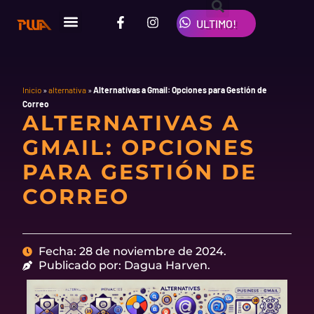
Ir
F
I
W
al
ULTIMO!
a
n
h
contenido
c
s
a
e
t
t
b
a
s
o
g
a
o
r
p
Inicio
»
alternativa
»
Alternativas a Gmail: Opciones para Gestión de
k
a
p
Correo
-
m
ALTERNATIVAS A
f
GMAIL: OPCIONES
PARA GESTIÓN DE
CORREO
Fecha: 28 de noviembre de 2024.
Publicado por: Dagua Harven.