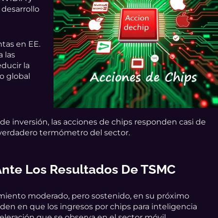
desarrollo
ntas en EE.
a las
ducir la
o global
de inversión, las acciones de chips responden casi de
 verdadero termómetro del sector.
 Ante Los Resultados De TSMC
miento moderado, pero sostenido, en su próximo
den en que los ingresos por chips para inteligencia
celeración que se observa en el sector móvil.