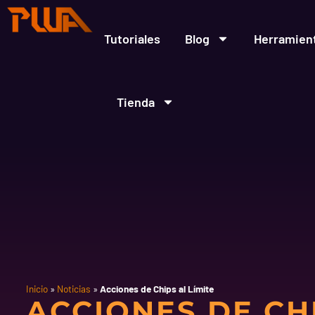
Ir
al
contenido
Tutoriales
Blog
Herramien
Tienda
Inicio
»
Noticias
»
Acciones de Chips al Límite
ACCIONES DE CH