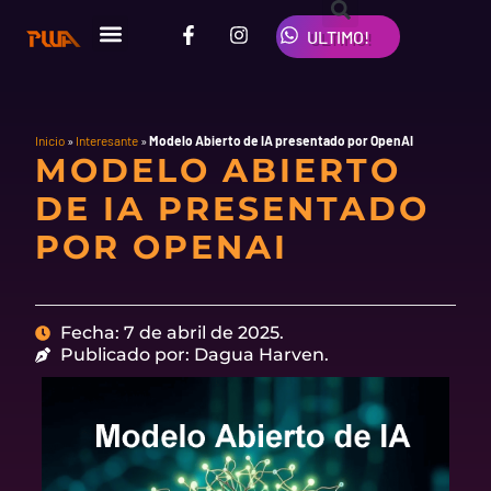
Ir
F
I
W
al
ULTIMO!
a
n
h
contenido
c
s
a
e
t
t
b
a
s
o
g
a
o
r
p
Inicio
»
Interesante
»
Modelo Abierto de IA presentado por OpenAI
MODELO ABIERTO
k
a
p
-
m
DE IA PRESENTADO
f
POR OPENAI
Fecha: 7 de abril de 2025.
Publicado por: Dagua Harven.